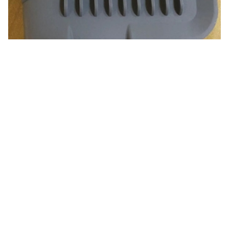
Les Étiquettes:
Appareils De Cuisine En Silicone Non Collant
Appareils De Cuisine En Silicone 5 Pièces
Mat De Plateau Pour Le Robinet En Silicone