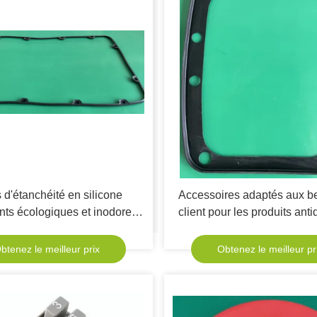
 d'étanchéité en silicone
Accessoires adaptés aux b
nts écologiques et inodores
client pour les produits ant
plates joints en caoutchouc
et durables en caoutchouc d
our cellules solaires
des panneaux solair
btenez le meilleur prix
Obtenez le meilleur pr