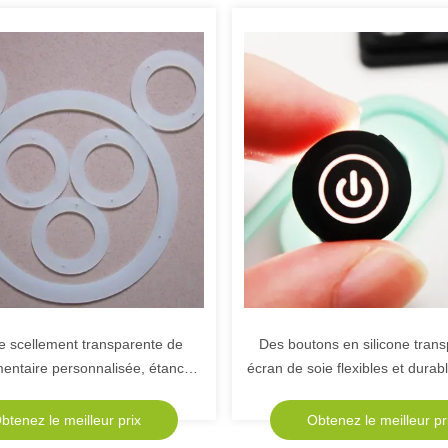
e scellement transparente de
Des boutons en silicone trans
imentaire personnalisée, étanche
écran de soie flexibles et durab
ussière, imperméable à l'eau,
conceptions personnali
t aux températures élevées, en
btenez le meilleur prix
Obtenez le meilleur pr
forme de O