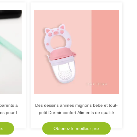
parents à
Des dessins animés mignons bébé et tout-
les pour les
petit Dormir confort Aliments de qualité
sées
Silicone sucette Mère de qualité nourrisson
Grinds des dents
ix
Obtenez le meilleur prix