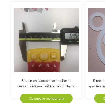
Bouton en caoutchouc de silicone
Ringe d
personnalisé avec différentes couleurs,
qualité al
tailles et formes
à la po
résistan
Obtenez le meilleur prix
O