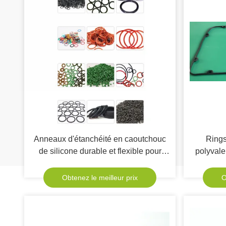
Anneaux d'étanchéité en caoutchouc
Rings
de silicone durable et flexible pour
polyvale
l'industrie médicale
Noodles 
p
Obtenez le meilleur prix
O