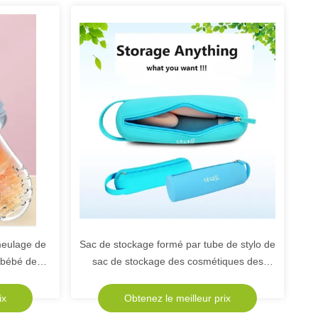
meulage de
Sac de stockage formé par tube de stylo de
 bébé de
sac de stockage des cosmétiques des
 dentaires
petites femmes circulaires de silicone
omme
ix
Obtenez le meilleur prix