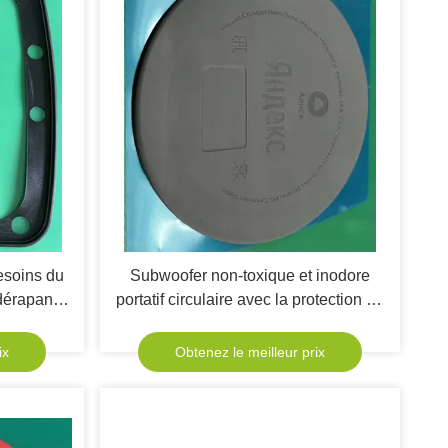
esoins du
Subwoofer non-toxique et inodore
idérapants
portatif circulaire avec la protection de
e silicone
silicone d'absorption des chocs et de
es
réduction du bruit
ix
Obtenez le meilleur prix