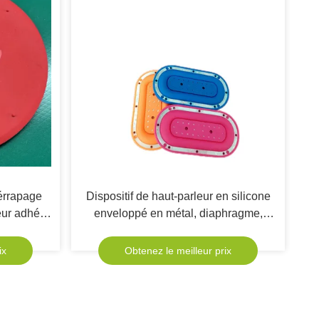
érrapage
Dispositif de haut-parleur en silicone
ur adhésif
enveloppé en métal, diaphragme,
lation du
haut-parleur Bluetooth, basse
ix
Obtenez le meilleur prix