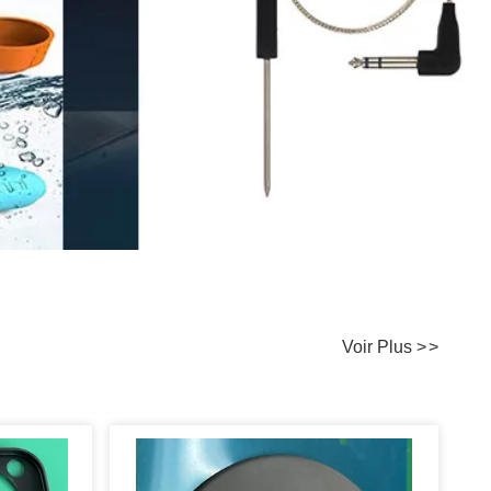
Voir Plus
>
>