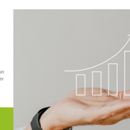
un
er