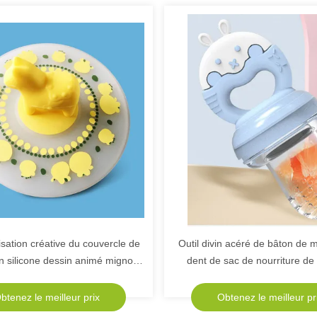
sation créative du couvercle de
Outil divin acéré de bâton de 
en silicone dessin animé mignon
dent de sac de nourriture de
 d'isolation de coussin de tasse
dispositif de fruits et légumes
antidérapante
supplémentaires de g
btenez le meilleur prix
Obtenez le meilleur pr