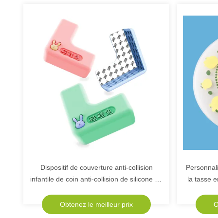
Dispositif de couverture anti-collision
Personnali
infantile de coin anti-collision de silicone de
la tasse 
bande dessinée de lapin de silicone
couverture
Obtenez le meilleur prix
O