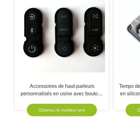
Accessoires de haut-parleurs
Temps de 
personnalisés en usine avec boutons
en silic
en silicone Bluetooth haut-parleurs
pour p
claviers claviers en silicone
Obtenez le meilleur prix
O