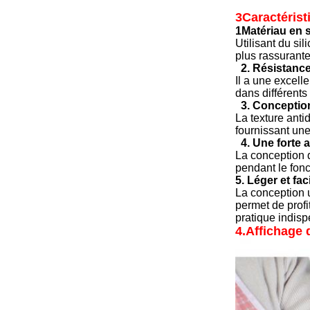
3Caractérist
1Matériau en s
Utilisant du sil
plus rassurante
2. Résistanc
Il a une excell
dans différent
3. Conceptio
La texture anti
fournissant une
4. Une forte 
La conception d
pendant le fonc
5. Léger et fac
La conception u
permet de profit
pratique indisp
4.
Affichage 