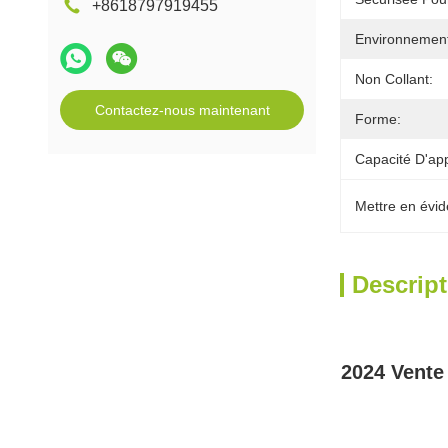
+8618797919455
Environnement
Non Collant:
Contactez-nous maintenant
Forme:
Capacité D'ap
Mettre en évid
Descript
2024 Vente