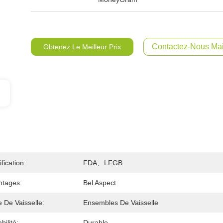
Contactez-Nous Mai
Obtenez Le Meilleur Prix
ification:
FDA、LFGB
ntages:
Bel Aspect
 De Vaisselle:
Ensembles De Vaisselle
bilité:
Durable