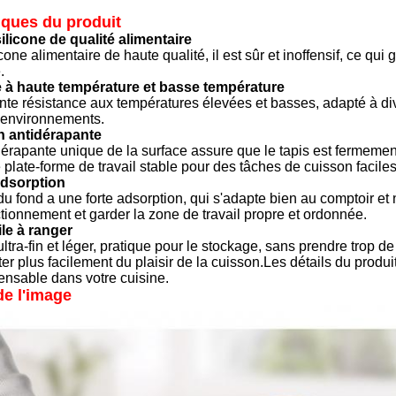
iques du produit
ilicone de qualité alimentaire
icone alimentaire de haute qualité, il est sûr et inoffensif, ce q
.
e à haute température et basse température
ente résistance aux températures élevées et basses, adapté à di
s environnements.
n antidérapante
dérapante unique de la surface assure que le tapis est fermemen
 plate-forme de travail stable pour des tâches de cuisson faciles
adsorption
u fond a une forte adsorption, qui s'adapte bien au comptoir et n'
tionnement et garder la zone de travail propre et ordonnée.
ile à ranger
ltra-fin et léger, pratique pour le stockage, sans prendre trop d
er plus facilement du plaisir de la cuisson.Les détails du produit
ensable dans votre cuisine.
de l'image