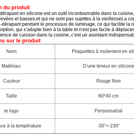
n du produit
dérapant en silicone est un outil incontournable dans la cuisine, 
evées et basses.et qui ne sont pas sujettes à la vieillesseLa co
anti-dérapant pendant le processus de laminage, ce qui facilite l
orption, qui s'adapte bien à la table et n'est pas facile à déplace
ence de cuisson dans la cuisine, c'est un assistant indispensab
ns sur le produit
Nom
Plaquettes à roulement en si
Matériau:
D'une teneur en silicon
Couleur
Rouge Noir
Taille
60*40 cm
le logo
Personnalisé
ce à la température
-30°+-230°