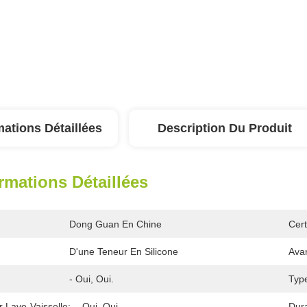
mations Détaillées
Description Du Produit
rmations Détaillées
Dong Guan En Chine
Cert
D'une Teneur En Silicone
Ava
- Oui, Oui.
Type
 Lave-Vaisselle:
- Oui, Oui.
Dura