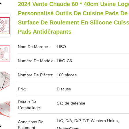
2024 Vente Chaude 60 * 40cm Usine Log
Personnalisé Outils De Cuisine Pads De
Surface De Roulement En Silicone Cuis
Pads Antidérapants
Nom De Marque:
LIBO
Numéro De Modèle:
LibO-C6
Nombre De Pièces:
100 pièces
Prix:
Discuss
Détails De
Sac de défense
L'emballage:
L/C, D/A, D/P, T/T, Western Union,
Conditions De
Paiement:
MoneyGram