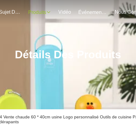
Au Sujet De Nous
Vidéo
Produits
Événements
Détails Des Produits
4 Vente chaude 60 * 40cm usine Logo personnalisé Outils de cuisine P
idérapants