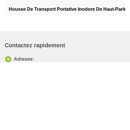
Housse De Transport Portative Inodore De Haut-Parleu
Contactez rapidement
Adresse:
No.1, route de Jianshe, zone industrielle de Shangsha
deuxièmes, ville de Chang'an, ville de Dongguan, province
du Guangdong
Téléphone :
86-0769-85332991-8:30
E-mail
Sqw@dglbcr.com