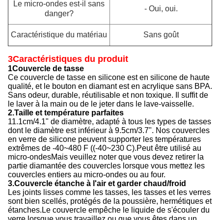
Le micro-ondes est-il sans
- Oui, oui.
danger?
Caractéristique du matériau
Sans goût
3Caractéristiques du produit
1Couvercle de tasse
Ce couvercle de tasse en silicone est en silicone de haute
qualité, et le bouton en diamant est en acrylique sans BPA.
Sans odeur, durable, réutilisable et non toxique. Il suffit de
le laver à la main ou de le jeter dans le lave-vaisselle.
2.Taille et température parfaites
11.1cm/4.1" de diamètre, adapté à tous les types de tasses
dont le diamètre est inférieur à 9.5cm/3.7". Nos couvercles
en verre de silicone peuvent supporter les températures
extrêmes de -40~480 F ((-40~230 C).Peut être utilisé au
micro-ondesMais veuillez noter que vous devez retirer la
partie diamantée des couvercles lorsque vous mettez les
couvercles entiers au micro-ondes ou au four.
3.Couvercle étanche à l'air et garder chaud/froid
Les joints lisses comme les tasses, les tasses et les verres
sont bien scellés, protégés de la poussière, hermétiques et
étanches.Le couvercle empêche le liquide de s'écouler du
verre lorsque vous travaillez ou que vous êtes dans un