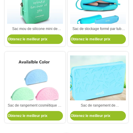
Sac mou de silicone mini de
Sac de stockage formé par tube
silicone de portefeuille de sac à
de stylo de sac de stockage des
Obtenez le meilleur prix
Obtenez le meilleur prix
dos de style de sac zéro mignon
cosmétiques des petites femmes
et à la mode de stockage
circulaires de silicone
Sac de rangement cosmétique en
Sac de rangement de
silicone de grande capacité porte-
cosmétiques en silicone carré
Obtenez le meilleur prix
Obtenez le meilleur prix
brosses de maquillage de voyage
petit organisateur imperméable à
organisateur étanche cosmétique
l' eau Portable cosmétique
portable