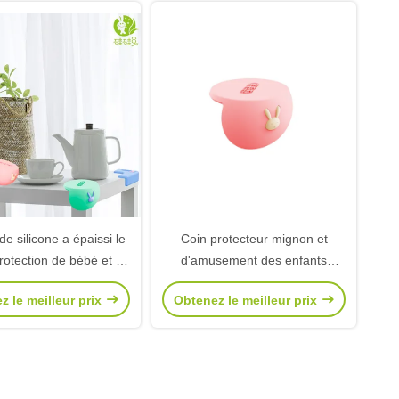
de silicone a épaissi le
Coin protecteur mignon et
rotection de bébé et de
d'amusement des enfants
ion de coin du Tableau
faisants le coin anti-collision de
z le meilleur prix
Obtenez le meilleur prix
nfants d'équipement
bande dessinée de la table de
itement de collision
coin de silicone anti-collision