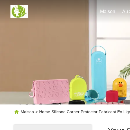
Maison
Maison
>
Home Silicone Corner Protector Fabricant En Lig