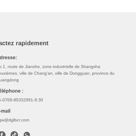
actez rapidement
dresse:
.1, route de Jianshe, zone industrielle de Shangsha
uxièmes, ville de Chang'an, ville de Dongguan, province du
uangdong
éléphone :
6-0769-85332991-8:30
-mail
qw@dglbcr.com