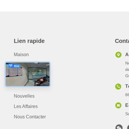
Lien rapide
Cont
Maison
A
No
Produits
de
Au Sujet De Nous
G
Vidéo
T
8
Nouvelles
E
Les Affaires
S
Nous Contacter