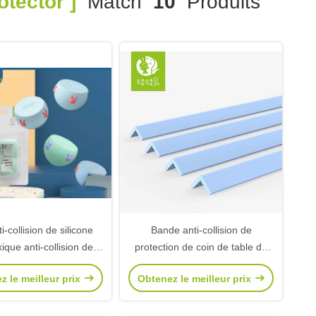
tector ]
Match
10
Produits
i-collision de silicone
Bande anti-collision de
ique anti-collision de
protection de coin de table de
eur faisant le coin de
coin de mur de bébé anti-
z le meilleur prix
Obtenez le meilleur prix
eubles de bébé
collision de bande du silicone
des enfants