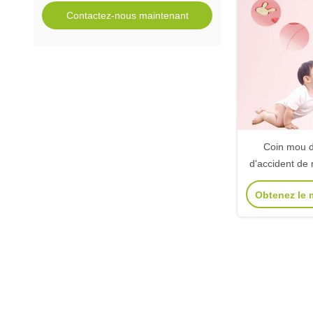
Contactez-nous maintenant
Coin mou d
d'accident de
de coin de Ta
Obtenez le m
l'accident des
de s