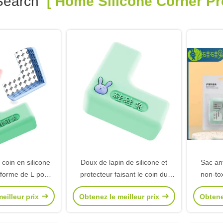
Search
[ Home Silicone Corner Pro
 coin en silicone
Doux de lapin de silicone et
Sac ant
 forme de L pour
protecteur faisant le coin du
non-tox
ur de coin anti-
silicone multifonctionnel des
protect
eilleur prix
Obtenez le meilleur prix
Obtene
n pour bébé
enfants inodores
m