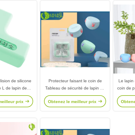
lision de silicone
Protecteur faisant le coin de
Le lapin 
 L de lapin de
Tableau de sécurité de lapin de
coin de p
r la bande anti-
silicone pour le protecteur
protect
eilleur prix
Obtenez le meilleur prix
Obtene
-adhésive de coin
faisant le coin épaissi anti-
des e
e des enfants
collision de coin de Tableau de
d'év
fenêtre de bébé