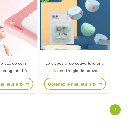
e sac de coin
Le dispositif de couverture anti-
 ménage de bébé
collision d'angle de nouveau
bleau de coin de
lapin de silicium de couleur
eilleur prix
Obtenez le meilleur prix
 enfants de lapin
solide de table des enfants anti-
ilicium
collision de coin
1