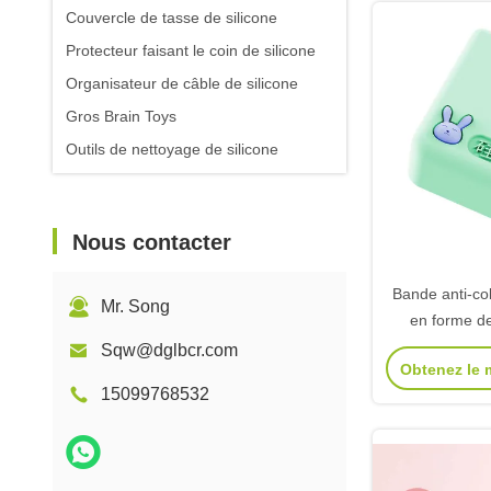
Couvercle de tasse de silicone
Protecteur faisant le coin de silicone
Organisateur de câble de silicone
Gros Brain Toys
Outils de nettoyage de silicone
Nous contacter
Bande anti-col
Mr. Song
en forme de
silicone pou
Sqw@dglbcr.com
Obtenez le m
collision auto
15099768532
de la tabl